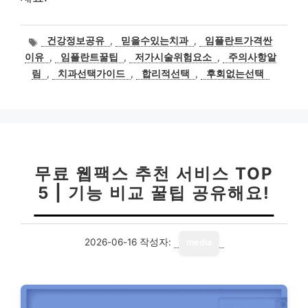
태
건강정보공유
,
믿을수있는치과
,
임플란트가격싼
그
이유
,
임플란트꿀팁
,
저가시술위험요소
,
주의사항알
림
,
치과선택가이드
,
합리적선택
,
후회없는선택
무료 웹팩스 추천 서비스 TOP
5 | 기능 비교 꿀팁 공유해요!
2026-06-16
작성자:
media