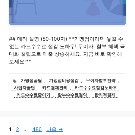
## 메타 설명 (80-100자) **가맹점이라면 놓칠 수
없는 카드수수료 절감 노하우! 무이자, 할부 혜택 극
대화 꿀팁으로 매출 상승하세요. 지금 바로 확인해
보세요!**
태
가맹점꿀팁
,
가맹점비용절감
,
무이자할부전략
,
그
사업자꿀팁
,
카드결제관리
,
카드수수료절감노하우
,
카드수수료줄이기
,
할부수수료절약
,
합리적결제
페
페
페
1
2
…
486
다음
→