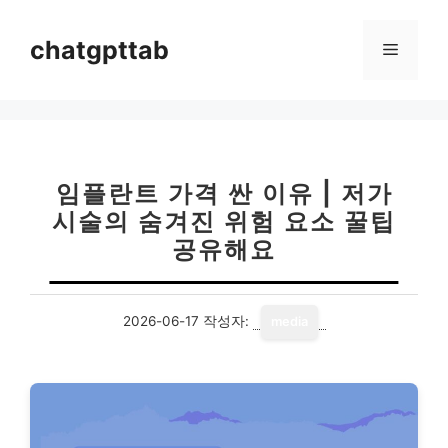
컨
텐
chatgpttab
메
츠
로
뉴
건
너
뛰
기
임플란트 가격 싼 이유 | 저가
시술의 숨겨진 위험 요소 꿀팁
공유해요
2026-06-17
작성자:
media