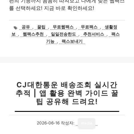
편의 기능까지 꼼꼼히 따져보고 나에게 맞는 웹팩스
를 선택하세요! 지금 바로 확인하세요!
태
공유
,
꿀팁
,
무료웹팩스
,
무료팩스
,
생활정
그
보
,
웹팩스추천
,
일일전송한도
,
추천서비스
,
팩스
기능
,
팩스보내기
CJ대한통운 배송조회 실시간
추적 | 앱 활용 완벽 가이드 꿀
팁 공유해 드려요!
2026-06-16
작성자:
media