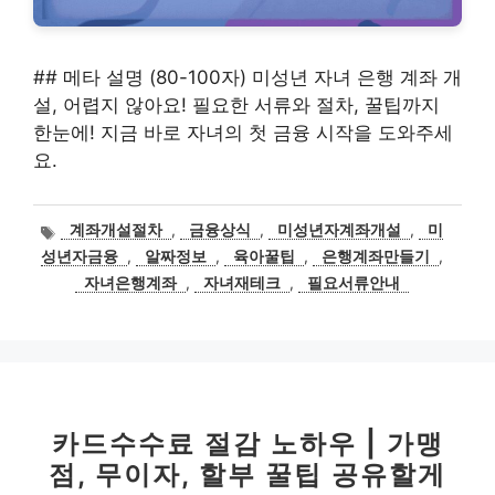
## 메타 설명 (80-100자) 미성년 자녀 은행 계좌 개
설, 어렵지 않아요! 필요한 서류와 절차, 꿀팁까지
한눈에! 지금 바로 자녀의 첫 금융 시작을 도와주세
요.
태
계좌개설절차
,
금융상식
,
미성년자계좌개설
,
미
그
성년자금융
,
알짜정보
,
육아꿀팁
,
은행계좌만들기
,
자녀은행계좌
,
자녀재테크
,
필요서류안내
카드수수료 절감 노하우 | 가맹
점, 무이자, 할부 꿀팁 공유할게