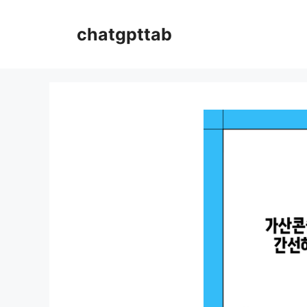
컨
텐
chatgpttab
츠
로
건
너
뛰
기