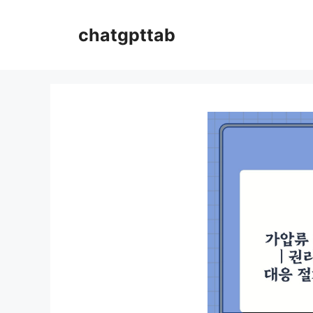
컨
텐
chatgpttab
츠
로
건
너
뛰
기