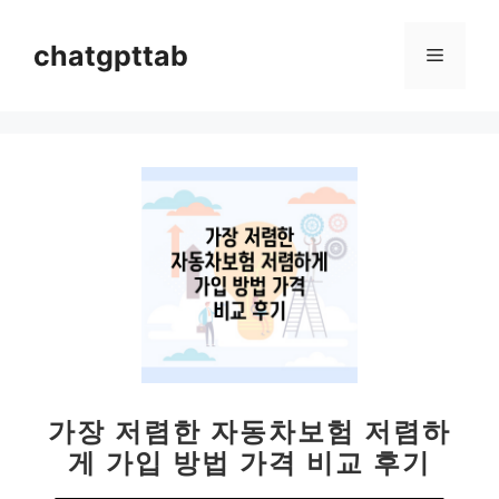
컨
텐
chatgpttab
메
츠
로
뉴
건
너
뛰
기
가장 저렴한 자동차보험 저렴하
게 가입 방법 가격 비교 후기