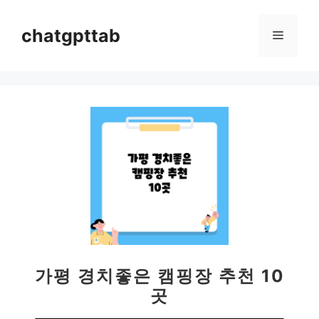
컨
텐
chatgpttab
메
츠
로
뉴
건
너
뛰
기
가평 경치좋은 캠핑장 추천 10
곳