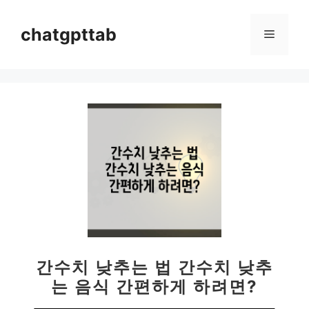
컨
텐
chatgpttab
메
츠
로
뉴
건
너
뛰
기
간수치 낮추는 법 간수치 낮추
는 음식 간편하게 하려면?