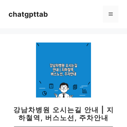
컨
텐
chatgpttab
메
츠
로
뉴
건
너
뛰
기
강남차병원 오시는길 안내 | 지
하철역, 버스노선, 주차안내