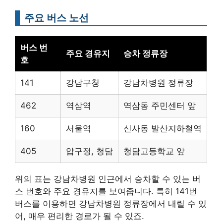
주요 버스 노선
버스 번
주요 경유지
승차 정류장
호
141
강남구청
강남차병원 정류장
462
역삼역
역삼동 주민센터 앞
160
서울역
신사동 발산지하철역
405
압구정, 청담
청담고등학교 앞
위의 표는 강남차병원 인근에서 승차할 수 있는 버
스 번호와 주요 경유지를 보여줍니다. 특히 141번
버스를 이용하면 강남차병원 정류장에서 내릴 수 있
어, 매우 편리한 경로가 될 수 있죠.