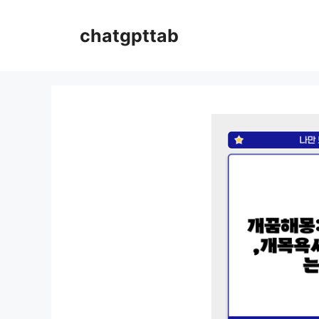
컨
텐
chatgpttab
츠
로
건
너
뛰
기