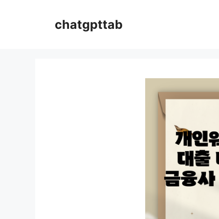
컨
텐
chatgpttab
츠
로
건
너
뛰
기