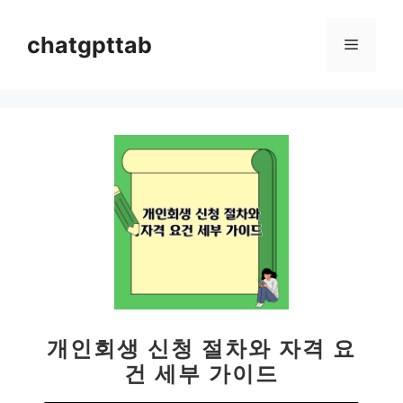
컨
텐
chatgpttab
메
츠
로
뉴
건
너
뛰
기
개인회생 신청 절차와 자격 요
건 세부 가이드