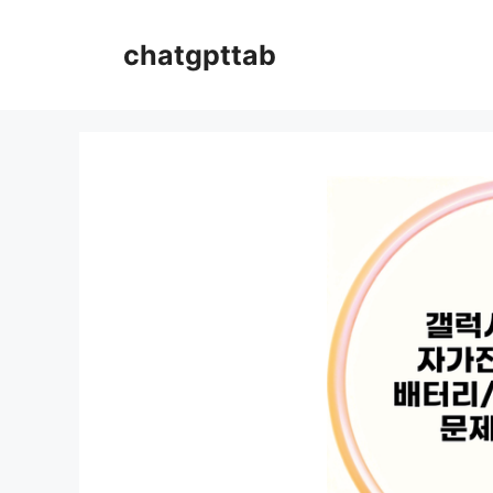
컨
텐
chatgpttab
츠
로
건
너
뛰
기