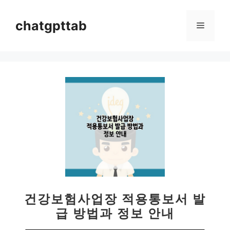
컨
텐
chatgpttab
메
츠
로
뉴
건
너
뛰
기
건강보험사업장 적용통보서 발
급 방법과 정보 안내