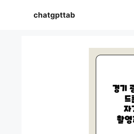
컨
텐
chatgpttab
츠
로
건
너
뛰
기