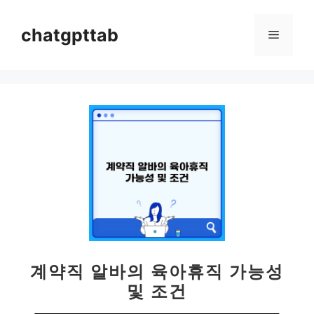
컨
텐
chatgpttab
메
츠
로
뉴
건
너
뛰
기
계약직 알바의 육아휴직 가능성
및 조건