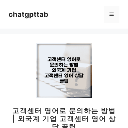
컨
텐
chatgpttab
메
츠
로
뉴
건
너
뛰
기
고객센터 영어로 문의하는 방법
| 외국계 기업 고객센터 영어 상
담 꿀팁