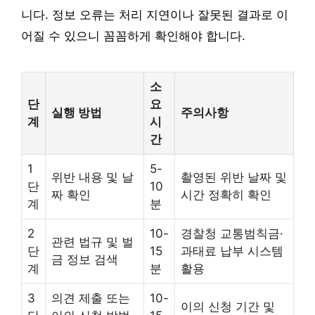
니다. 정보 오류는 처리 지연이나 잘못된 결과로 이
어질 수 있으니 꼼꼼하게 확인해야 합니다.
소
단
요
실행 방법
주의사항
계
시
간
1
5-
위반 내용 및 날
촬영된 위반 날짜 및
단
10
짜 확인
시간 정확히 확인
계
분
2
10-
경찰청 교통범칙금·
관련 법규 및 벌
단
15
과태료 납부 시스템
금 정보 검색
계
분
활용
3
의견 제출 또는
10-
이의 신청 기간 및