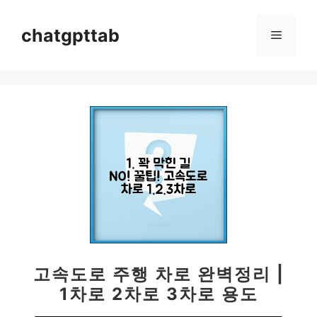
컨
텐
chatgpttab
메
츠
로
뉴
건
너
뛰
기
고속도로 주행 차로 완벽정리 |
1차로 2차로 3차로 용도