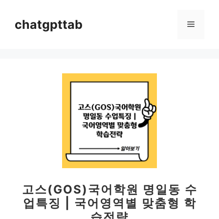
컨
텐
chatgpttab
메
츠
로
뉴
건
너
뛰
기
고스(GOS)국어학원 명일동 수
업특징 | 국어영역별 맞춤형 학
습전략