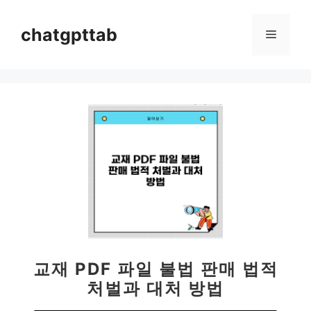
컨
텐
chatgpttab
메
츠
로
뉴
건
너
뛰
기
교재 PDF 파일 불법 판매 법적
처벌과 대처 방법