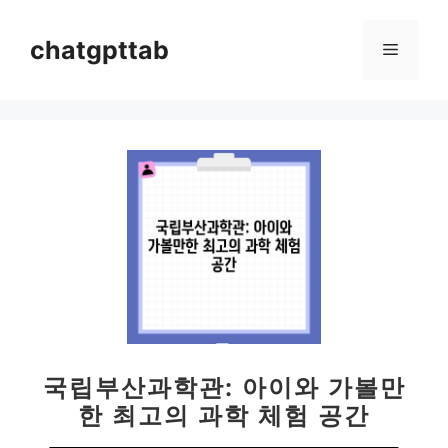
컨
텐
chatgpttab
메
츠
로
뉴
건
너
뛰
기
국립부산과학관: 아이와 가볼만
한 최고의 과학 체험 공간