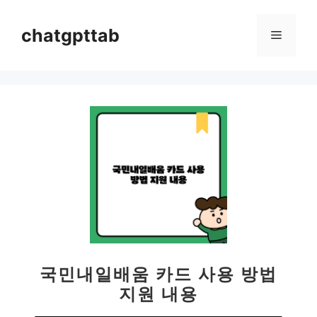
컨
텐
chatgpttab
메
츠
로
뉴
건
너
뛰
기
국민내일배움 카드 사용 방법
지원 내용