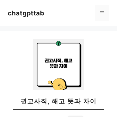
컨
텐
chatgpttab
메
츠
로
뉴
건
너
뛰
기
권고사직, 해고 뜻과 차이