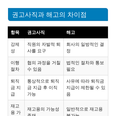
권고사직과 해고의 차이점
항목
권고사직
해고
강제
직원의 자발적 퇴
회사의 일방적인 결
성
사를 요구
정
이행
협의 과정을 거칠
법적인 절차와 통보
절차
수 있음
필요
퇴직
통상적으로 퇴직
사유에 따라 퇴직금
금 지
금 지급 후 이직
지급이 제한될 수 있
급
가능
음
재고
재고용의 가능성
일반적으로 재고용
용 가
존재
불가능