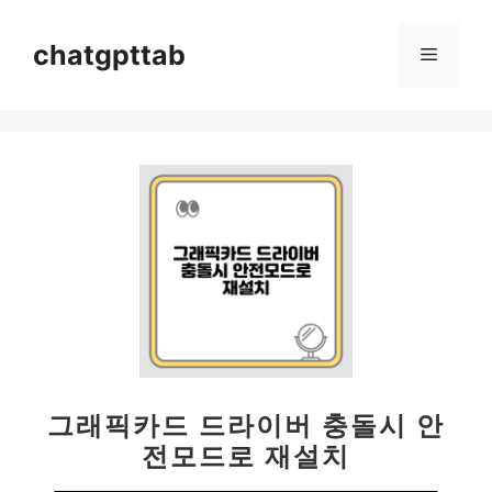
컨
텐
chatgpttab
메
츠
로
뉴
건
너
뛰
기
그래픽카드 드라이버 충돌시 안
전모드로 재설치