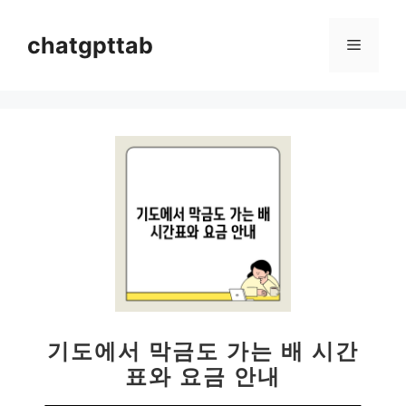
컨
텐
chatgpttab
메
츠
로
뉴
건
너
뛰
기
기도에서 막금도 가는 배 시간
표와 요금 안내