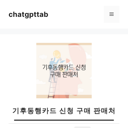
컨
텐
chatgpttab
메
츠
로
뉴
건
너
뛰
기
기후동행카드 신청 구매 판매처