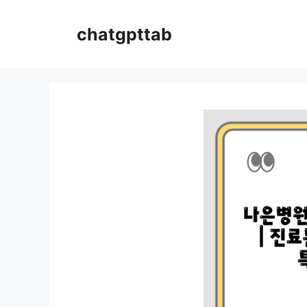
컨
텐
chatgpttab
츠
로
건
너
뛰
기