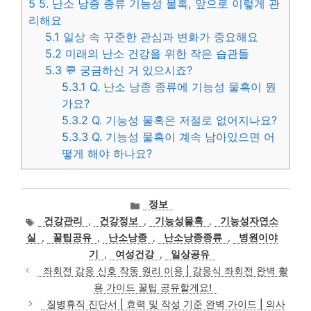
5
5. 난소 낭종 종류 기능성 물혹, 앞으로 이렇게 관
리해요
5.1
일상 속 꾸준한 관심과 변화가 중요해요
5.2
미래의 난소 건강을 위한 작은 습관들
5.3
💬 궁금하신 거 있으시죠?
5.3.1
Q. 난소 낭종 종류에 기능성 물혹이 뭔
가요?
5.3.2
Q. 기능성 물혹은 저절로 없어지나요?
5.3.3
Q. 기능성 물혹이 계속 남아있으면 어
떻게 해야 하나요?
카
정보
테
태
건강관리
,
건강정보
,
기능성물혹
,
기능성자연소
고
그
실
,
꿀팁공유
,
난소낭종
,
난소낭종종류
,
병원이야
리
기
,
여성건강
,
일상공유
좌회전 감응 신호 작동 원리 이용 | 감응식 좌회전 완벽 활
용 가이드 꿀팁 공유할게요!
질병휴직 진단서 | 효력 및 작성 기준 완벽 가이드 | 의사