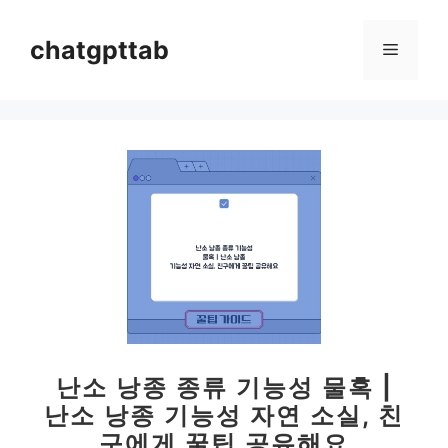
컨
텐
chatgpttab
메
츠
로
뉴
건
너
뛰
기
난소 낭종 종류 기능성 물혹 |
난소 낭종 기능성 자연 소실, 친
구에게 꿀팁 공유해요