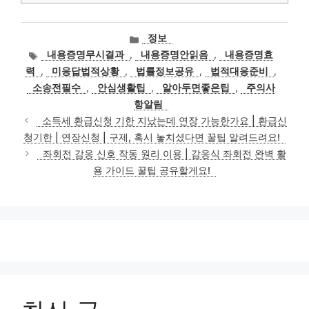
카
정보
테
태
내용증명무시결과
,
내용증명안읽음
,
내용증명효
고
그
력
,
미응답법적상황
,
법률정보공유
,
법적대응준비
,
리
소송전필수
,
안심생활팁
,
알아두면좋은팁
,
주의사
항알림
소득세 환급신청 기한 지났는데 연장 가능한가요 | 환급신
청기한 | 연장신청 | 구제, 혹시 놓치셨다면 꿀팁 알려드려요!
좌회전 감응 신호 작동 원리 이용 | 감응식 좌회전 완벽 활
용 가이드 꿀팁 공유할게요!