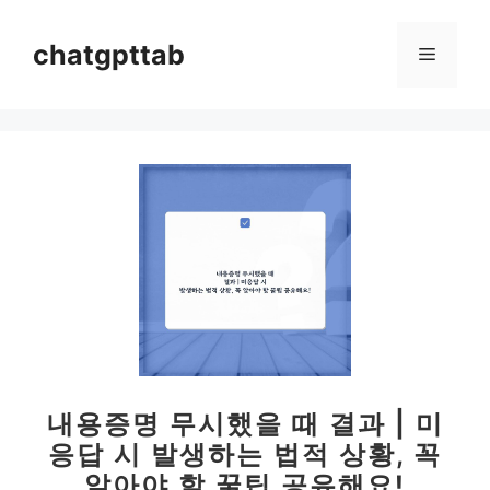
컨
텐
chatgpttab
메
츠
로
뉴
건
너
뛰
기
내용증명 무시했을 때 결과 | 미
응답 시 발생하는 법적 상황, 꼭
알아야 할 꿀팁 공유해요!