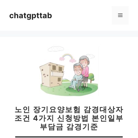
컨
텐
chatgpttab
메
츠
로
뉴
건
너
뛰
기
노인 장기요양보험 감경대상자
조건 4가지 신청방법 본인일부
부담금 감경기준