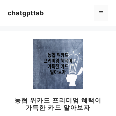
컨
텐
chatgpttab
메
츠
로
뉴
건
너
뛰
기
농협 위카드 프리미엄 혜택이
가득한 카드 알아보자