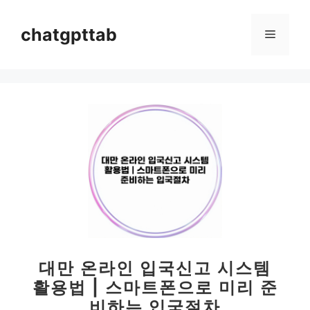
컨
텐
chatgpttab
메
츠
로
뉴
건
너
뛰
기
대만 온라인 입국신고 시스템
활용법 | 스마트폰으로 미리 준
비하는 입국절차