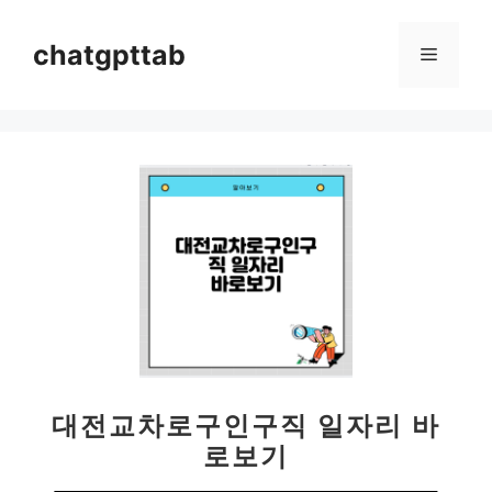
컨
텐
chatgpttab
메
츠
로
뉴
건
너
뛰
기
대전교차로구인구직 일자리 바
로보기