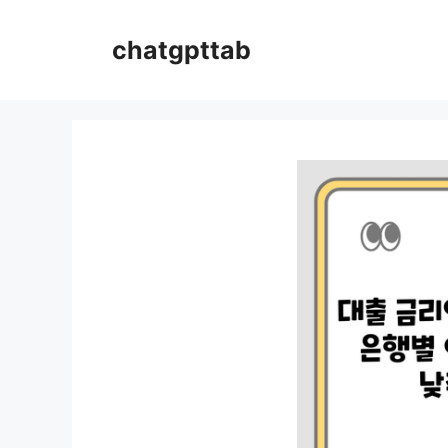
컨
텐
chatgpttab
츠
로
건
너
뛰
기