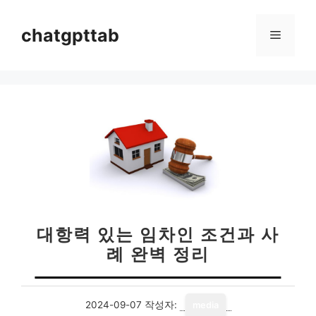
컨
텐
chatgpttab
메
츠
로
뉴
건
너
뛰
기
대항력 있는 임차인 조건과 사
례 완벽 정리
2024-09-07
작성자:
media