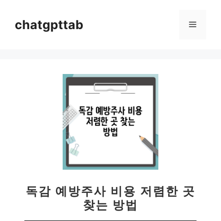
컨
텐
chatgpttab
메
츠
로
뉴
건
너
뛰
기
독감 예방주사 비용 저렴한 곳
찾는 방법