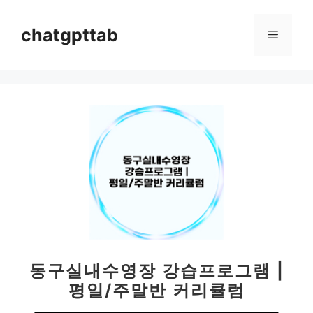
컨
텐
chatgpttab
메
츠
로
뉴
건
너
뛰
기
동구실내수영장 강습프로그램 |
평일/주말반 커리큘럼