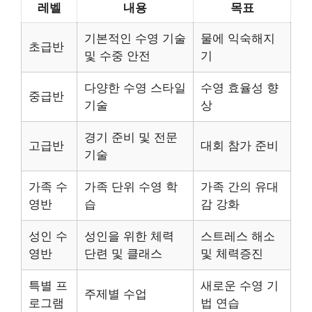
레벨
내용
목표
기본적인 수영 기술
물에 익숙해지
초급반
및 수중 안전
기
다양한 수영 스타일
수영 효율성 향
중급반
기술
상
경기 준비 및 전문
고급반
대회 참가 준비
기술
가족 수
가족 단위 수영 학
가족 간의 유대
영반
습
감 강화
성인 수
성인을 위한 체력
스트레스 해소
영반
단련 및 클래스
및 체력증진
특별 프
새로운 수영 기
주제별 수업
로그램
법 연습