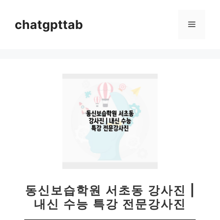
컨
텐
chatgpttab
메
츠
로
뉴
건
너
뛰
기
동신보습학원 서초동 강사진 |
내신 수능 특강 전문강사진