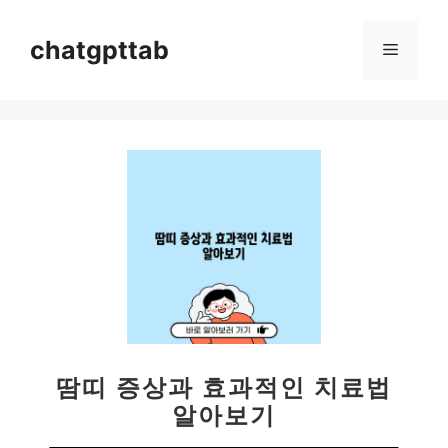
컨
텐
chatgpttab
메
츠
로
뉴
건
너
뛰
기
땀띠 증상과 효과적인 치료법
알아보기