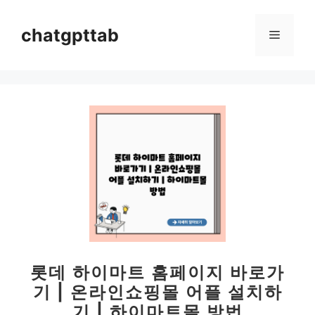
컨
텐
chatgpttab
메
츠
로
뉴
건
너
뛰
기
롯데 하이마트 홈페이지 바로가
기 | 온라인쇼핑몰 어플 설치하
기 | 하이마트몰 방법