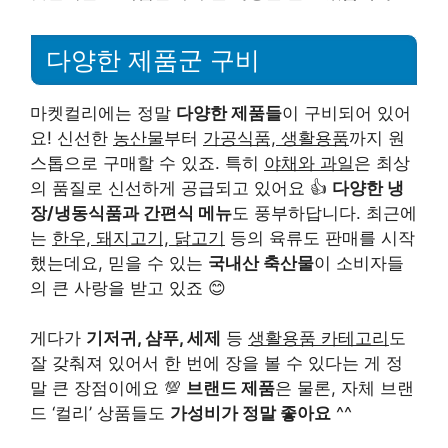
다양한 제품군 구비
마켓컬리에는 정말
다양한 제품들
이 구비되어 있어
요! 신선한
농산물
부터
가공식품, 생활용품
까지 원
스톱으로 구매할 수 있죠. 특히
야채와 과일
은 최상
의 품질로 신선하게 공급되고 있어요 👍
다양한 냉
장/냉동식품과 간편식 메뉴
도 풍부하답니다. 최근에
는
한우, 돼지고기, 닭고기
등의 육류도 판매를 시작
했는데요, 믿을 수 있는
국내산 축산물
이 소비자들
의 큰 사랑을 받고 있죠 😊
게다가
기저귀, 샴푸, 세제
등
생활용품 카테고리
도
잘 갖춰져 있어서 한 번에 장을 볼 수 있다는 게 정
말 큰 장점이에요 💯
브랜드 제품
은 물론, 자체 브랜
드 ‘컬리’ 상품들도
가성비가 정말 좋아요
^^