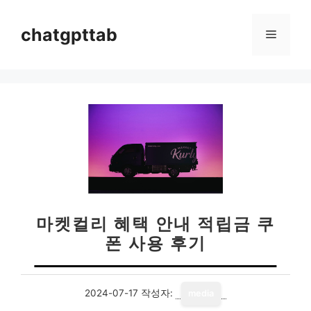
컨
텐
chatgpttab
메
츠
로
뉴
건
너
뛰
기
마켓컬리 혜택 안내 적립금 쿠
폰 사용 후기
2024-07-17
작성자:
media