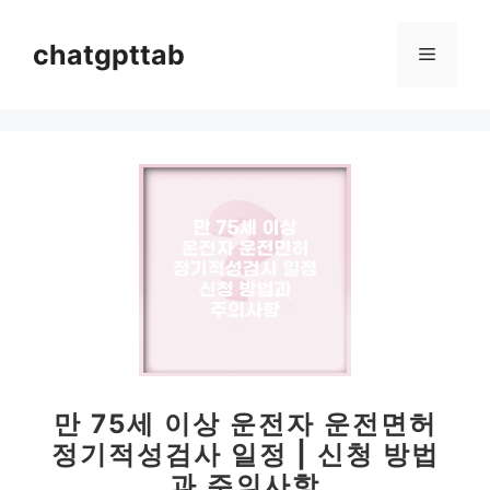
컨
텐
chatgpttab
메
츠
로
뉴
건
너
뛰
기
만 75세 이상 운전자 운전면허
정기적성검사 일정 | 신청 방법
과 주의사항