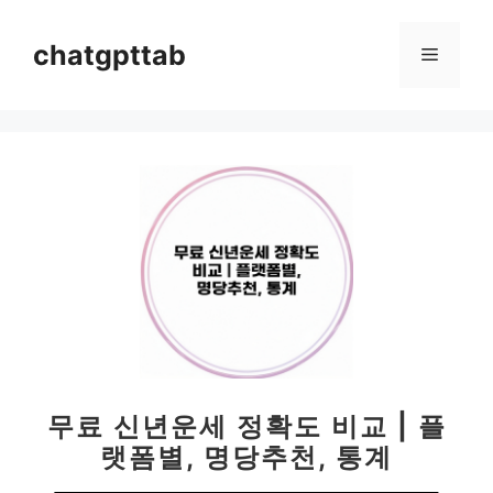
컨
텐
chatgpttab
메
츠
로
뉴
건
너
뛰
기
무료 신년운세 정확도 비교 | 플
랫폼별, 명당추천, 통계