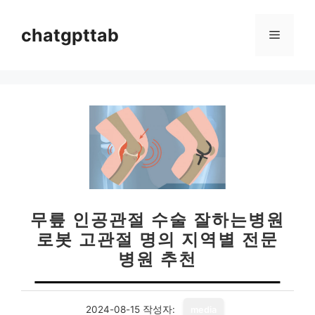
컨
텐
chatgpttab
메
츠
로
뉴
건
너
뛰
기
무릎 인공관절 수술 잘하는병원
로봇 고관절 명의 지역별 전문
병원 추천
2024-08-15
작성자:
media