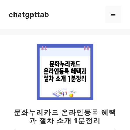
컨
텐
chatgpttab
메
츠
로
뉴
건
너
뛰
기
문화누리카드 온라인등록 혜택
과 절차 소개 1분정리