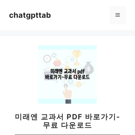
컨
텐
chatgpttab
메
츠
로
뉴
건
너
뛰
기
미래엔 교과서 PDF 바로가기-
무료 다운로드