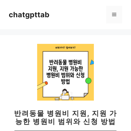
컨
텐
chatgpttab
메
츠
로
뉴
건
너
뛰
기
반려동물 병원비 지원, 지원 가
능한 병원비 범위와 신청 방법