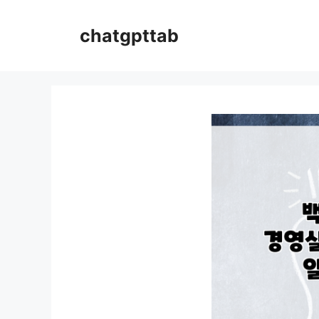
컨
텐
chatgpttab
츠
로
건
너
뛰
기