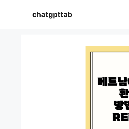
컨
텐
chatgpttab
츠
로
건
너
뛰
기