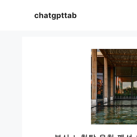
컨
텐
chatgpttab
츠
로
건
너
뛰
기