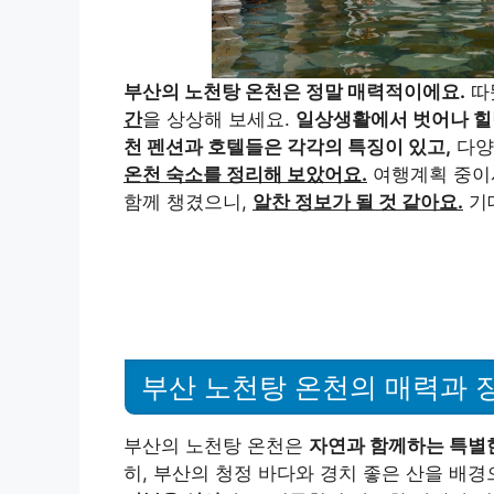
부산의 노천탕 온천은 정말 매력적이에요.
따
간
을 상상해 보세요.
일상생활에서 벗어나 힐
천 펜션과 호텔들은 각각의 특징이 있고,
다양
온천 숙소를 정리해 보았어요.
여행계획 중이
함께 챙겼으니,
알찬 정보가 될 것 같아요.
기
부산 노천탕 온천의 매력과 
부산의 노천탕 온천은
자연과 함께하는 특별
히, 부산의 청정 바다와 경치 좋은 산을 배