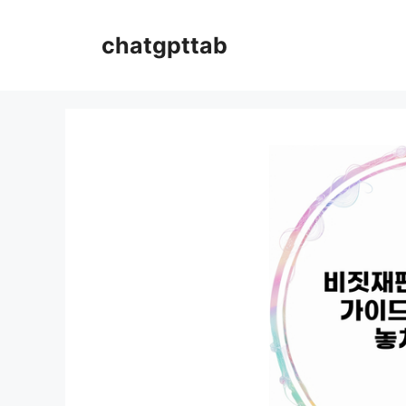
컨
텐
chatgpttab
츠
로
건
너
뛰
기