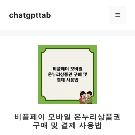
컨
텐
chatgpttab
메
츠
로
뉴
건
너
뛰
기
비플페이 모바일 온누리상품권
구매 및 결제 사용법